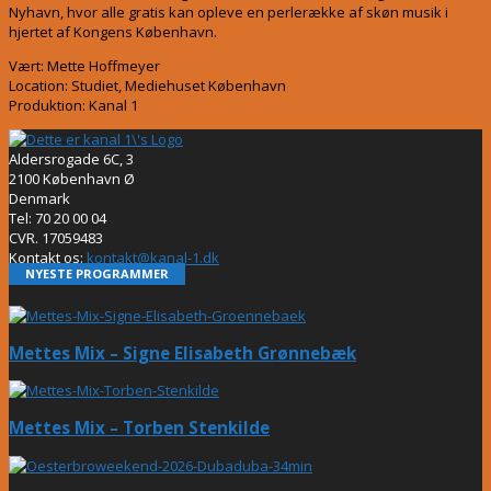
Nyhavn, hvor alle gratis kan opleve en perlerække af skøn musik i
hjertet af Kongens København.
Vært: Mette Hoffmeyer
Location: Studiet, Mediehuset København
Produktion: Kanal 1
Aldersrogade 6C, 3
2100 København Ø
Denmark
Tel: 70 20 00 04
CVR. 17059483
Kontakt os:
kontakt@kanal-1.dk
NYESTE PROGRAMMER
Mettes Mix – Signe Elisabeth Grønnebæk
Mettes Mix – Torben Stenkilde