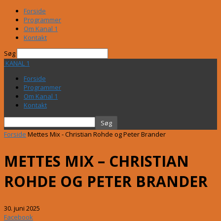
Forside
Programmer
Om Kanal 1
Kontakt
Søg
KANAL 1
Forside
Programmer
Om Kanal 1
Kontakt
Forside
Mettes Mix - Christian Rohde og Peter Brander
METTES MIX – CHRISTIAN
ROHDE OG PETER BRANDER
30. juni 2025
Facebook