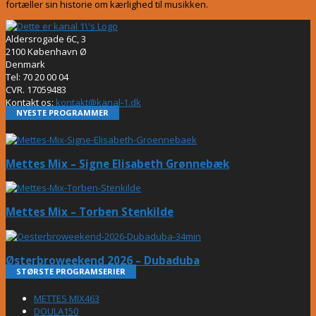
fortæller sin historie om kærlighed til musikken.
Aldersrogade 6C, 3
2100 København Ø
Denmark
Tel: 70 20 00 04
CVR. 17059483
Kontakt os:
kontakt@kanal-1.dk
NYESTE PROGRAMMER
Mettes Mix – Signe Elisabeth Grønnebæk
Mettes Mix – Torben Stenkilde
Østerbroweekend 2026 – Dubaduba
STØRSTE PROGRAMSERIER
METTES MIX
463
DOULA
150