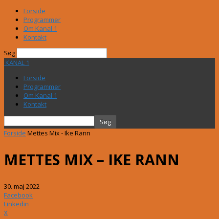
Forside
Programmer
Om Kanal 1
Kontakt
Søg
KANAL 1
Forside
Programmer
Om Kanal 1
Kontakt
Forside
Mettes Mix - Ike Rann
METTES MIX – IKE RANN
30. maj 2022
Facebook
Linkedin
X