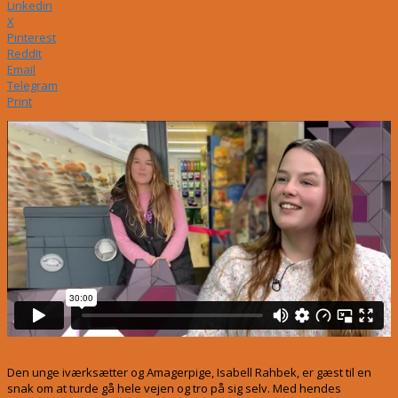
Linkedin
X
Pinterest
ReddIt
Email
Telegram
Print
Den unge iværksætter og Amagerpige, Isabell Rahbek, er gæst til en
snak om at turde gå hele vejen og tro på sig selv. Med hendes