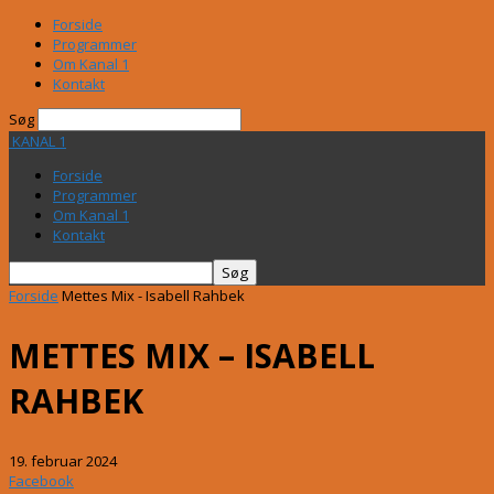
Forside
Programmer
Om Kanal 1
Kontakt
Søg
KANAL 1
Forside
Programmer
Om Kanal 1
Kontakt
Forside
Mettes Mix - Isabell Rahbek
METTES MIX – ISABELL
RAHBEK
19. februar 2024
Facebook