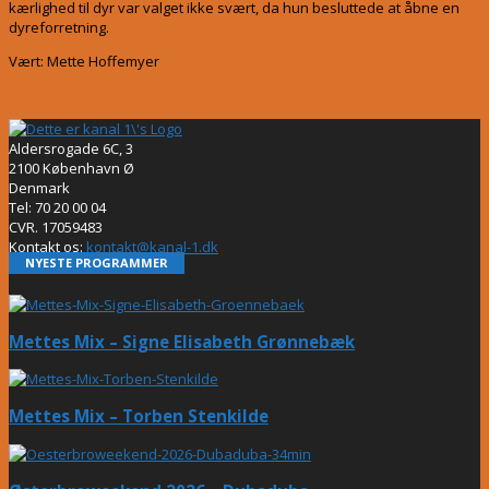
kærlighed til dyr var valget ikke svært, da hun besluttede at åbne en
dyreforretning.
Vært: Mette Hoffemyer
Aldersrogade 6C, 3
2100 København Ø
Denmark
Tel: 70 20 00 04
CVR. 17059483
Kontakt os:
kontakt@kanal-1.dk
NYESTE PROGRAMMER
Mettes Mix – Signe Elisabeth Grønnebæk
Mettes Mix – Torben Stenkilde