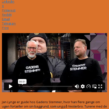
Linkedin
X
Pinterest
ReddIt
Email
Telegram
Print
Jan Lynge er guide hos Gadens Stemmer, hvor han flere gange om
ugen fortæller om sin baggrund, som ung på Vesterbro. Turene med de