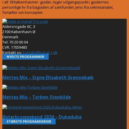
i alt 18 københavner- guider, tager udgangspunkt i guidernes
personlige liv fra bagsiden af samfundet. Jens fra sekretariatet,
fortæller om konceptet.
Aldersrogade 6C, 3
2100 København Ø
Denmark
Tel: 70 20 00 04
CVR. 17059483
Kontakt os:
kontakt@kanal-1.dk
NYESTE PROGRAMMER
Mettes Mix – Signe Elisabeth Grønnebæk
Mettes Mix – Torben Stenkilde
Østerbroweekend 2026 – Dubaduba
STØRSTE PROGRAMSERIER