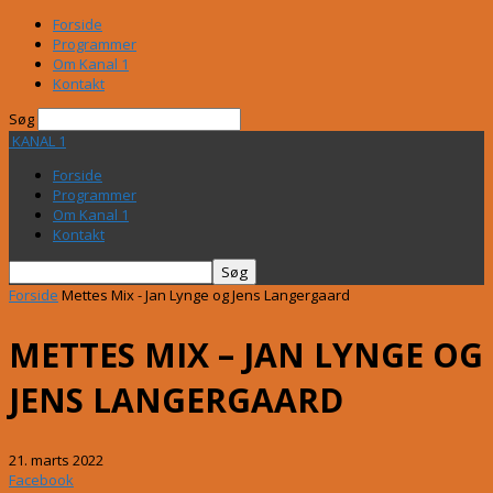
Forside
Programmer
Om Kanal 1
Kontakt
Søg
KANAL 1
Forside
Programmer
Om Kanal 1
Kontakt
Forside
Mettes Mix - Jan Lynge og Jens Langergaard
METTES MIX – JAN LYNGE OG
JENS LANGERGAARD
21. marts 2022
Facebook