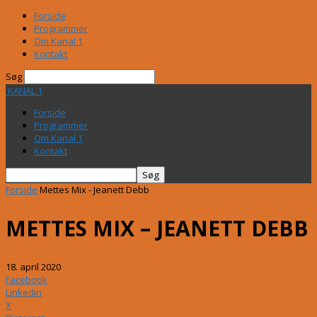
Forside
Programmer
Om Kanal 1
Kontakt
Søg
KANAL 1
Forside
Programmer
Om Kanal 1
Kontakt
Forside
Mettes Mix - Jeanett Debb
METTES MIX – JEANETT DEBB
18. april 2020
Facebook
Linkedin
X