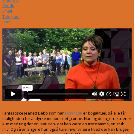
Pinterest
ReddIt
Email
Telegram
Print
Fantastiske Jeanett Debb som har
skovfit.dk
er bogaktuel, så alle får
muligheden for at dyrke motion i det grønne. Hun og deltagerne træner
kun med ting der er i naturen- det kan være en træstamme, en stub
m.v. Og så arrangere hun også ture, hvor vi lære hvad der kan bruges