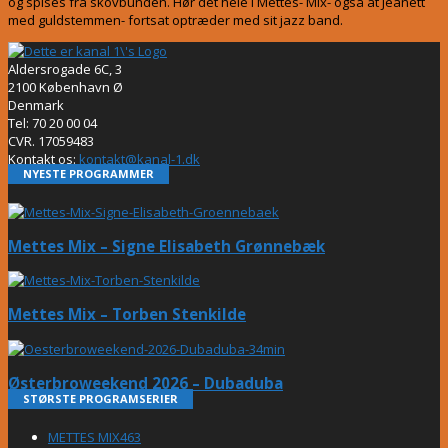
og spises fra skovbunden. Hør det hele i Mettes- Mix- også at Jeanett
med guldstemmen- fortsat optræder med sit jazz band.
Aldersrogade 6C, 3
2100 København Ø
Denmark
Tel: 70 20 00 04
CVR. 17059483
Kontakt os:
kontakt@kanal-1.dk
NYESTE PROGRAMMER
Mettes Mix – Signe Elisabeth Grønnebæk
Mettes Mix – Torben Stenkilde
Østerbroweekend 2026 – Dubaduba
STØRSTE PROGRAMSERIER
METTES MIX
463