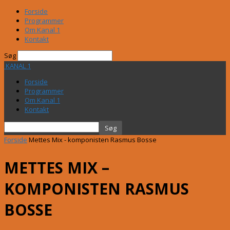
Forside
Programmer
Om Kanal 1
Kontakt
Søg
KANAL 1
Forside
Programmer
Om Kanal 1
Kontakt
Forside
Mettes Mix - komponisten Rasmus Bosse
METTES MIX –
KOMPONISTEN RASMUS
BOSSE