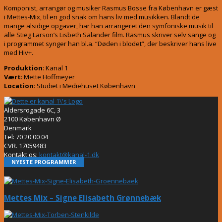
Komponist, arrangør og musiker Rasmus Bosse fra København er gæst
i Mettes-Mix, til en god snak om hans liv med musikken. Blandt de
mange alsidige opgaver, har han arrangeret den symfoniske musik til
alle Stieg Larson’s Lisbeth Salander film. Rasmus skriver selv sange og
i programmet synger han bl.a. “Døden i blodet”, der beskriver hans live
med Hiv+.
Produktion
: Kanal 1
Vært
: Mette Hoffmeyer
Location
: Studiet i Mediehuset København
Aldersrogade 6C, 3
2100 København Ø
Denmark
Tel: 70 20 00 04
CVR. 17059483
Kontakt os:
kontakt@kanal-1.dk
NYESTE PROGRAMMER
Mettes Mix – Signe Elisabeth Grønnebæk