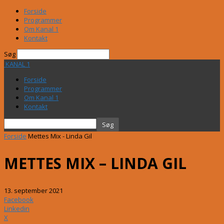
Forside
Programmer
Om Kanal 1
Kontakt
Søg
KANAL 1
Forside
Programmer
Om Kanal 1
Kontakt
Forside
Mettes Mix - Linda Gil
METTES MIX – LINDA GIL
13. september 2021
Facebook
Linkedin
X