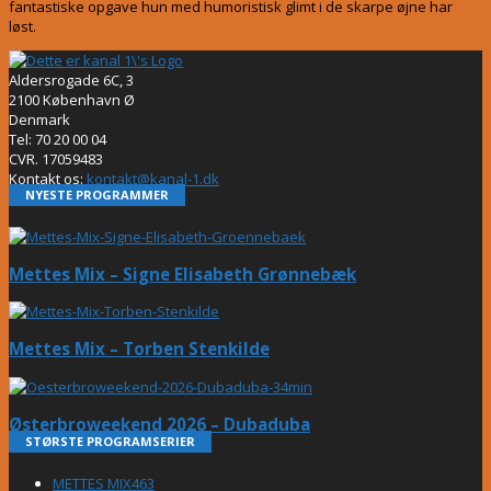
fantastiske opgave hun med humoristisk glimt i de skarpe øjne har
løst.
Aldersrogade 6C, 3
2100 København Ø
Denmark
Tel: 70 20 00 04
CVR. 17059483
Kontakt os:
kontakt@kanal-1.dk
NYESTE PROGRAMMER
Mettes Mix – Signe Elisabeth Grønnebæk
Mettes Mix – Torben Stenkilde
Østerbroweekend 2026 – Dubaduba
STØRSTE PROGRAMSERIER
METTES MIX
463