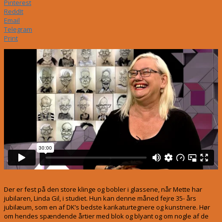
Pinterest
ReddIt
Email
Telegram
Print
Der er fest på den store klinge og bobler i glassene, når
Mette
har
jubilaren, Linda Gil, i studiet. Hun kan denne måned fejre 35- års
jubilæum, som en af DK’s bedste karikaturtegnere og kunstnere. Hør
om hendes spændende årtier med blok og blyant og om nogle af de