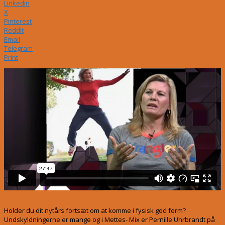
Linkedin
X
Pinterest
ReddIt
Email
Telegram
Print
Holder du dit nytårs fortsæt om at komme i fysisk god form?
Undskyldningerne er mange og i Mettes- Mix er Pernille Uhrbrandt på