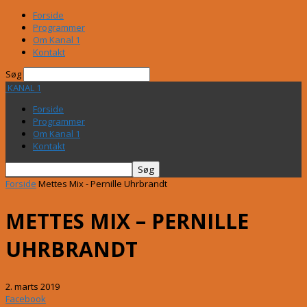
Forside
Programmer
Om Kanal 1
Kontakt
Søg
KANAL 1
Forside
Programmer
Om Kanal 1
Kontakt
Forside
Mettes Mix - Pernille Uhrbrandt
METTES MIX – PERNILLE
UHRBRANDT
2. marts 2019
Facebook