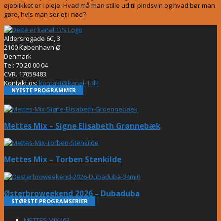
øjeblikket er i pleje. Hvad må man stille ud til pindsvin og hvad bør man
gøre, hvis man ser et i nød?
Aldersrogade 6C, 3
2100 København Ø
Denmark
Tel: 70 20 00 04
CVR. 17059483
Kontakt os:
kontakt@kanal-1.dk
NYESTE PROGRAMMER
Mettes Mix – Signe Elisabeth Grønnebæk
Mettes Mix – Torben Stenkilde
Østerbroweekend 2026 – Dubaduba
STØRSTE PROGRAMSERIER
METTES MIX
463