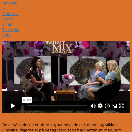
Linkedin
X
Pinterest
ReddIt
Email
Telegram
Print
De er så søde, de er aften- og nattedyr, de er fredede og stikker.
Pinsvine Plejerne er på besøg i studiet og har “Bettenus” med, som i