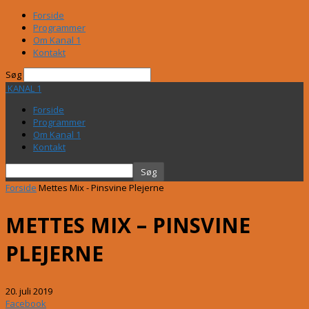
Forside
Programmer
Om Kanal 1
Kontakt
Søg
KANAL 1
Forside
Programmer
Om Kanal 1
Kontakt
Forside
Mettes Mix - Pinsvine Plejerne
METTES MIX – PINSVINE
PLEJERNE
20. juli 2019
Facebook