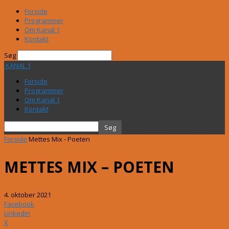
Forside
Programmer
Om Kanal 1
Kontakt
Søg
KANAL 1
Forside
Programmer
Om Kanal 1
Kontakt
Forside
Mettes Mix - Poeten
METTES MIX – POETEN
4. oktober 2021
Facebook
Linkedin
X