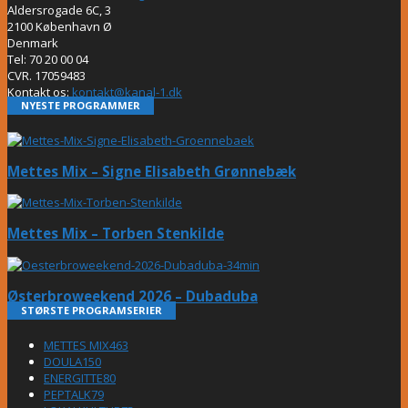
Aldersrogade 6C, 3
2100 København Ø
Denmark
Tel: 70 20 00 04
CVR. 17059483
Kontakt os:
kontakt@kanal-1.dk
NYESTE PROGRAMMER
Mettes Mix – Signe Elisabeth Grønnebæk
Mettes Mix – Torben Stenkilde
Østerbroweekend 2026 – Dubaduba
STØRSTE PROGRAMSERIER
METTES MIX
463
DOULA
150
ENERGITTE
80
PEPTALK
79