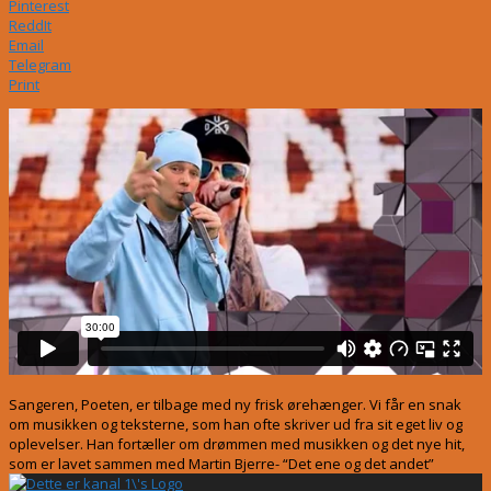
Pinterest
ReddIt
Email
Telegram
Print
Sangeren, Poeten, er tilbage med ny frisk ørehænger. Vi får en snak
om musikken og teksterne, som han ofte skriver ud fra sit eget liv og
oplevelser. Han fortæller om drømmen med musikken og det nye hit,
som er lavet sammen med Martin Bjerre- “Det ene og det andet”