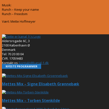
Musik:
Runch – Keep your name
Runch – Freedom
Vært: Mette Hoffmeyer
Aldersrogade 6C, 3
2100 København Ø
Denmark
Tel: 70 20 00 04
CVR. 17059483
Kontakt os:
kontakt@kanal-1.dk
NYESTE PROGRAMMER
Mettes Mix – Signe Elisabeth Grønnebæk
Mettes Mix – Torben Stenkilde