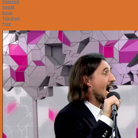
Pinterest
ReddIt
Email
Telegram
Print