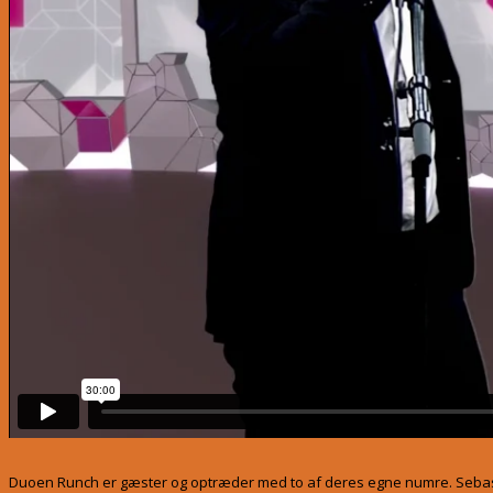
Duoen Runch er gæster og optræder med to af deres egne numre. Sebastia