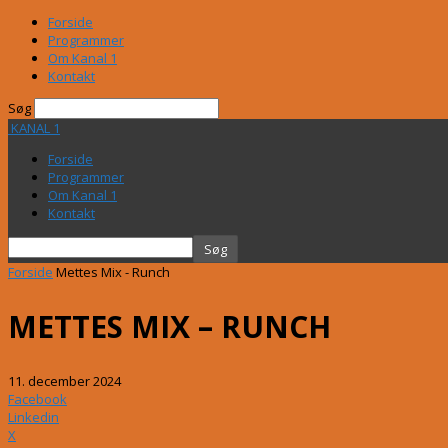
Forside
Programmer
Om Kanal 1
Kontakt
Søg
KANAL 1
Forside
Programmer
Om Kanal 1
Kontakt
Forside
Mettes Mix - Runch
METTES MIX – RUNCH
11. december 2024
Facebook
Linkedin
X