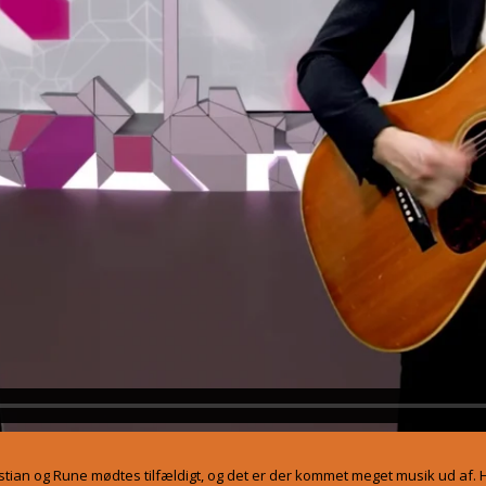
n og Rune mødtes tilfældigt, og det er der kommet meget musik ud af. Hø