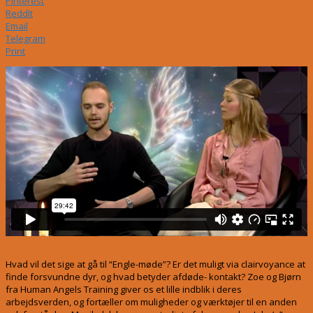
Pinterest
ReddIt
Email
Telegram
Print
Hvad vil det sige at gå til “Engle-møde”? Er det muligt via clairvoyance at
finde forsvundne dyr, og hvad betyder afdøde- kontakt? Zoe og Bjørn
fra Human Angels Training giver os et lille indblik i deres
arbejdsverden, og fortæller om muligheder og værktøjer til en anden