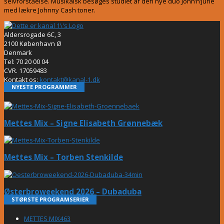
selvforståelse. Musikalsk besøges studiet af den nye duo John’n’June
med lækre Johnny Cash toner.
Aldersrogade 6C, 3
2100 København Ø
Denmark
Tel: 70 20 00 04
CVR. 17059483
Kontakt os:
kontakt@kanal-1.dk
NYESTE PROGRAMMER
Mettes Mix – Signe Elisabeth Grønnebæk
Mettes Mix – Torben Stenkilde
Østerbroweekend 2026 – Dubaduba
STØRSTE PROGRAMSERIER
METTES MIX
463