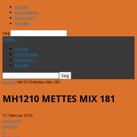
Forside
Programmer
Om Kanal 1
Kontakt
Søg
KANAL 1
Forside
Programmer
Om Kanal 1
Kontakt
Forside
MH1210 Mettes Mix 181
MH1210 METTES MIX 181
17. februar 2016
Facebook
Linkedin
X