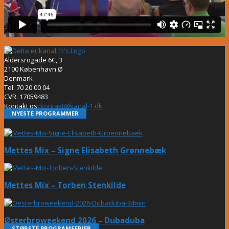
Aldersrogade 6C, 3
2100 København Ø
Denmark
Tel: 70 20 00 04
CVR. 17059483
Kontakt os:
kontakt@kanal-1.dk
NYESTE PROGRAMMER
Mettes Mix – Signe Elisabeth Grønnebæk
Mettes Mix – Torben Stenkilde
Østerbroweekend 2026 – Dubaduba
STØRSTE PROGRAMSERIER