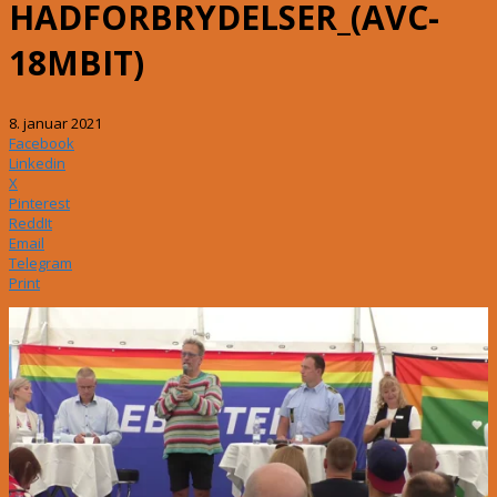
HADFORBRYDELSER_(AVC-
18MBIT)
8. januar 2021
Facebook
Linkedin
X
Pinterest
ReddIt
Email
Telegram
Print