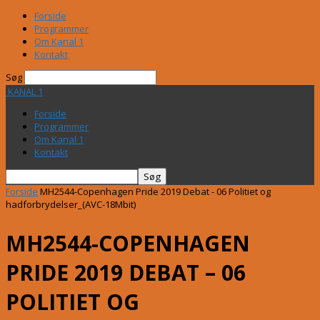
Forside
Programmer
Om Kanal 1
Kontakt
Søg
KANAL 1
Forside
Programmer
Om Kanal 1
Kontakt
Forside
MH2544-Copenhagen Pride 2019 Debat - 06 Politiet og
hadforbrydelser_(AVC-18Mbit)
MH2544-COPENHAGEN
PRIDE 2019 DEBAT – 06
POLITIET OG