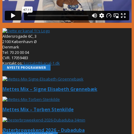
Aldersrogade 6C, 3
2100 København Ø
Denmark
Tel: 70 20 00 04
CVR. 17059483
Kontakt os:
kontakt@kanal-1.dk
NYESTE PROGRAMMER
Mettes Mix – Signe Elisabeth Grønnebæk
Mettes Mix – Torben Stenkilde
Østerbroweekend 2026 – Dubaduba