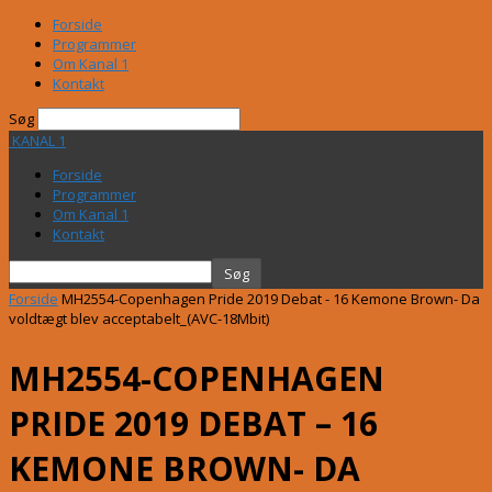
Forside
Programmer
Om Kanal 1
Kontakt
Søg
KANAL 1
Forside
Programmer
Om Kanal 1
Kontakt
Forside
MH2554-Copenhagen Pride 2019 Debat - 16 Kemone Brown- Da
voldtægt blev acceptabelt_(AVC-18Mbit)
MH2554-COPENHAGEN
PRIDE 2019 DEBAT – 16
KEMONE BROWN- DA