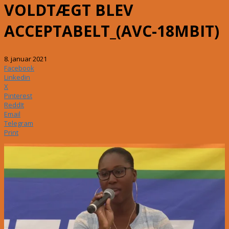
VOLDTÆGT BLEV
ACCEPTABELT_(AVC-18MBIT)
8. januar 2021
Facebook
Linkedin
X
Pinterest
ReddIt
Email
Telegram
Print