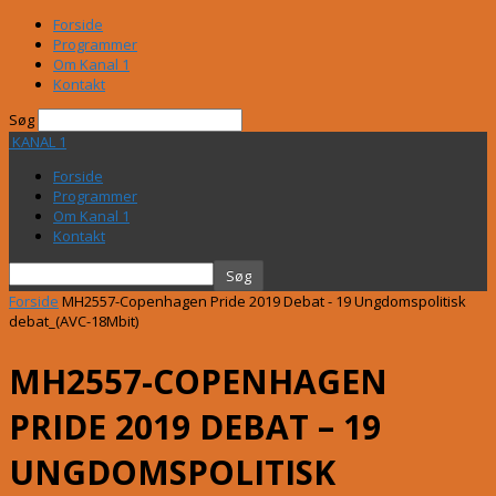
Forside
Programmer
Om Kanal 1
Kontakt
Søg
KANAL 1
Forside
Programmer
Om Kanal 1
Kontakt
Forside
MH2557-Copenhagen Pride 2019 Debat - 19 Ungdomspolitisk
debat_(AVC-18Mbit)
MH2557-COPENHAGEN
PRIDE 2019 DEBAT – 19
UNGDOMSPOLITISK