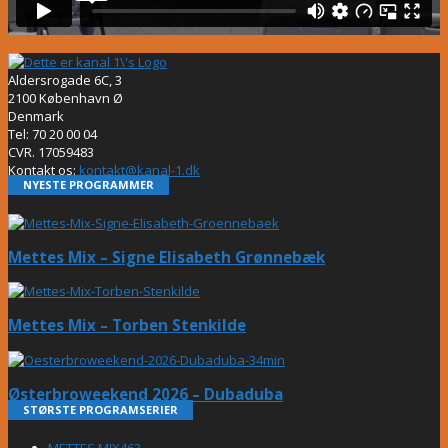
Aldersrogade 6C, 3
2100 København Ø
Denmark
Tel: 70 20 00 04
CVR. 17059483
Kontakt os:
kontakt@kanal-1.dk
NYESTE PROGRAMMER
Mettes Mix – Signe Elisabeth Grønnebæk
Mettes Mix – Torben Stenkilde
Østerbroweekend 2026 – Dubaduba
STØRSTE PROGRAMSERIER
METTES MIX
463