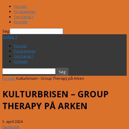
Forside
Programmer
Om Kanal 1
Kontakt
Søg
KANAL 1
Forside
Programmer
Om Kanal 1
Kontakt
Forside
Kulturbrisen - Group Therapy på Arken
KULTURBRISEN – GROUP
THERAPY PÅ ARKEN
5. april 2024
Facebook