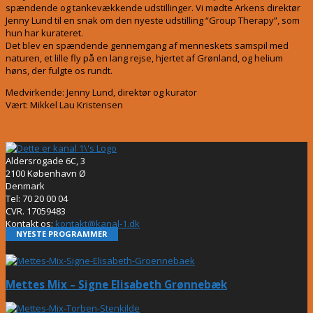
spændende og tankevækkende udstillinger. Vi mødte Arkens direktør
Jenny Lund til en snak om den nyeste udstilling “Group Therapy”, som
hun har kurateret.
Det blev en spændende gennemgang af menneskets samspil med
naturen, et lille fly på en lang rejse, hjertet af Grønland, og helium
høns, der fulgte os rundt.
Medvirkende: Jenny Lund, direktør og kurator
Vært: Mikkel Lau Kristensen
Aldersrogade 6C, 3
2100 København Ø
Denmark
Tel: 70 20 00 04
CVR. 17059483
Kontakt os:
kontakt@kanal-1.dk
NYESTE PROGRAMMER
Mettes Mix – Signe Elisabeth Grønnebæk