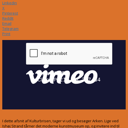
Linkedin
X
Pinterest
ReddIt
Email
Telegram
Print
I dette afsnit af Kulturbrisen, tager vi ud og besøger Arken. Lige ved
Ishøj Strand tårner det moderne kunstmuseum op, og invitere ind til