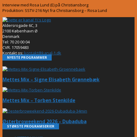
Interview med Rosa Lund (E) på Christiansborg
Produktion: SSTV-216 Nyt fra Christiansborg – Rosa Lund
Aldersrogade 6C, 3
2100 København Ø
Denmark
Tel: 70 20 00 04
CVR. 17059483
Kontakt os:
kontakt@kanal-1.dk
NYESTE PROGRAMMER
Mettes Mix – Signe Elisabeth Grønnebæk
Mettes Mix – Torben Stenkilde
Østerbroweekend 2026 – Dubaduba
STØRSTE PROGRAMSERIER