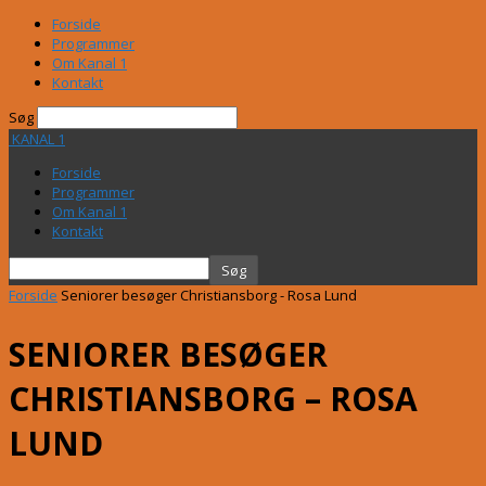
Forside
Programmer
Om Kanal 1
Kontakt
Søg
KANAL 1
Forside
Programmer
Om Kanal 1
Kontakt
Forside
Seniorer besøger Christiansborg - Rosa Lund
SENIORER BESØGER
CHRISTIANSBORG – ROSA
LUND