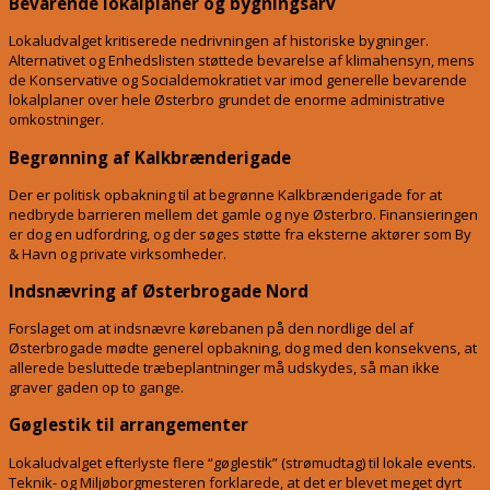
Bevarende lokalplaner og bygningsarv
Lokaludvalget kritiserede nedrivningen af historiske bygninger
.
Alternativet og Enhedslisten støttede bevarelse af klimahensyn, mens
de Konservative og Socialdemokratiet var imod generelle bevarende
lokalplaner over hele Østerbro grundet de enorme administrative
omkostninger
.
Begrønning af Kalkbrænderigade
Der er politisk opbakning til at begrønne Kalkbrænderigade for at
nedbryde barrieren mellem det gamle og nye Østerbro
.
Finansieringen
er dog en udfordring, og der søges støtte fra eksterne aktører som By
& Havn og private virksomheder
.
Indsnævring af Østerbrogade Nord
Forslaget om at indsnævre kørebanen på den nordlige del af
Østerbrogade mødte generel opbakning, dog med den konsekvens, at
allerede besluttede træbeplantninger må udskydes, så man ikke
graver gaden op to gange
.
Gøglestik til arrangementer
Lokaludvalget efterlyste flere “gøglestik” (strømudtag) til lokale events
.
Teknik- og Miljøborgmesteren forklarede, at det er blevet meget dyrt