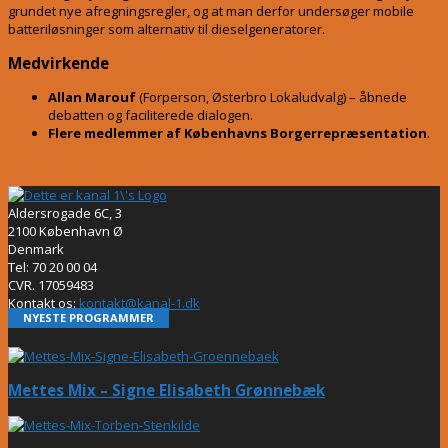
grundet nye afregningsregler, og at man derfor undersøger mobile
batteriløsninger som alternativ til dieselgeneratorer
.
Medvirkende
Allan Marouf
(Forperson, Østerbro Lokaludvalg) – åbnede
debatten og faciliterede dialogen.
Flere medlemmer af Københavns Borgerrepræsentation
.
Aldersrogade 6C, 3
2100 København Ø
Denmark
Tel: 70 20 00 04
CVR. 17059483
Kontakt os:
kontakt@kanal-1.dk
NYESTE PROGRAMMER
Mettes Mix – Signe Elisabeth Grønnebæk