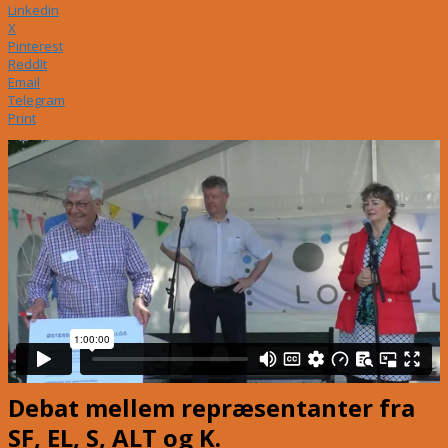
Linkedin
X
Pinterest
ReddIt
Email
Telegram
Print
Debat mellem repræsentanter fra
SF, EL, S, ALT og K.