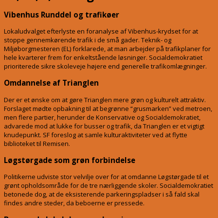
Vibenhus Runddel og trafikøer
Lokaludvalget efterlyste en foranalyse af Vibenhus-krydset for at
stoppe gennemkørende trafik i de små gader
.
Teknik- og
Miljøborgmesteren (EL) forklarede, at man arbejder på trafikplaner for
hele kvarterer frem for enkeltstående løsninger
.
Socialdemokratiet
prioriterede sikre skoleveje højere end generelle trafikomlægninger
.
Omdannelse af Trianglen
Der er et ønske om at gøre Trianglen mere grøn og kulturelt attraktiv
.
Forslaget mødte opbakning til at begrønne “grusmarken” ved metroen,
men flere partier, herunder de Konservative og Socialdemokratiet,
advarede mod at lukke for busser og trafik, da Trianglen er et vigtigt
knudepunkt
.
SF foreslog at samle kulturaktiviteter ved at flytte
biblioteket til Remisen
.
Løgstørgade som grøn forbindelse
Politikerne udviste stor velvilje over for at omdanne Løgstørgade til et
grønt opholdsområde for de tre nærliggende skoler
.
Socialdemokratiet
betonede dog, at de eksisterende parkeringspladser i så fald skal
findes andre steder, da beboerne er pressede
.