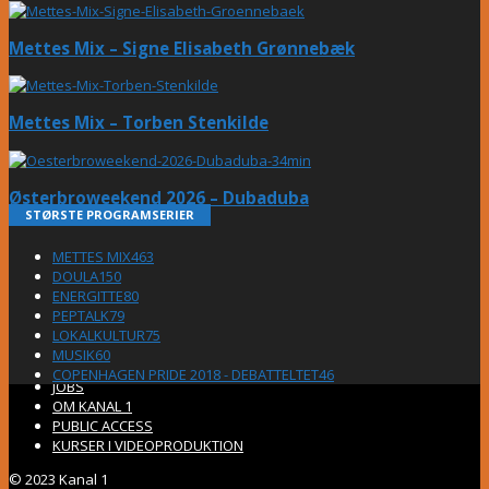
Mettes Mix – Signe Elisabeth Grønnebæk
Mettes Mix – Torben Stenkilde
Østerbroweekend 2026 – Dubaduba
STØRSTE PROGRAMSERIER
METTES MIX
463
DOULA
150
ENERGITTE
80
PEPTALK
79
LOKALKULTUR
75
MUSIK
60
COPENHAGEN PRIDE 2018 - DEBATTELTET
46
JOBS
OM KANAL 1
PUBLIC ACCESS
KURSER I VIDEOPRODUKTION
© 2023 Kanal 1