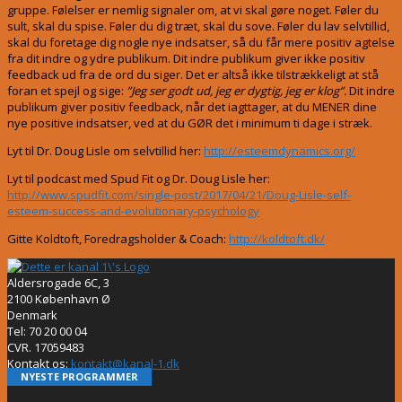
gruppe. Følelser er nemlig signaler om, at vi skal gøre noget. Føler du
sult, skal du spise. Føler du dig træt, skal du sove. Føler du lav selvtillid,
skal du foretage dig nogle nye indsatser, så du får mere positiv agtelse
fra dit indre og ydre publikum. Dit indre publikum giver ikke positiv
feedback ud fra de ord du siger. Det er altså ikke tilstrækkeligt at stå
foran et spejl og sige:
”Jeg ser godt ud, jeg er dygtig, jeg er klog”.
Dit indre
publikum giver positiv feedback, når det iagttager, at du MENER dine
nye positive indsatser, ved at du GØR det i minimum ti dage i stræk.
Lyt til Dr. Doug Lisle om selvtillid her:
http://esteemdynamics.org/
Lyt til podcast med Spud Fit og Dr. Doug Lisle her:
http://www.spudfit.com/single-post/2017/04/21/Doug-Lisle-self-
esteem-success-and-evolutionary-psychology
Gitte Koldtoft, Foredragsholder & Coach:
http://koldtoft.dk/
Aldersrogade 6C, 3
2100 København Ø
Denmark
Tel: 70 20 00 04
CVR. 17059483
Kontakt os:
kontakt@kanal-1.dk
NYESTE PROGRAMMER