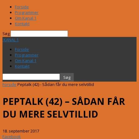
Forside
Programmer
Om Kanal 1
Kontakt
Søg
KANAL 1
Forside
Programmer
Om Kanal 1
Kontakt
Forside
Peptalk (42) - Sådan får du mere selvtillid
PEPTALK (42) – SÅDAN FÅR
DU MERE SELVTILLID
18. september 2017
Facebook