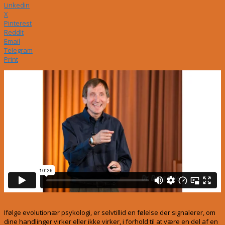
Linkedin
X
Pinterest
ReddIt
Email
Telegram
Print
Ifølge evolutionær psykologi, er selvtillid en følelse der signalerer, om
dine handlinger virker eller ikke virker, i forhold til at være en del af en