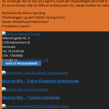
ok, så længe, der er styr på sagerne, hvad der dog tydeligvis ikke helt er.
De store firmaer står for 90% af al lobbyisme i EU, møder holdes for lukk
Medvirkende: Maria Gjerding
Tilrettelægger og vært: Martin Spang Olsen
Studie: Mediehuset København
Produktion: Kanal 1
Aldersrogade 6C, 3
2100 København Ø
Denmark
Tel: 70 20 00 04
CVR. 17059483
Kontakt os:
kontakt@kanal-1.dk
NYESTE PROGRAMMER
Mettes Mix – Signe Elisabeth Grønnebæk
Mettes Mix – Torben Stenkilde