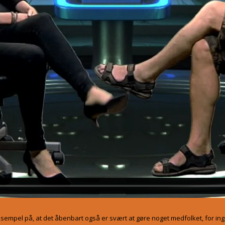
 eksempel på, at det åbenbart også er svært at gøre noget medfolket, for i