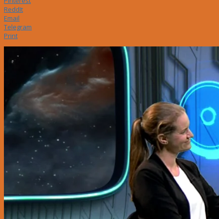
Pinterest
ReddIt
Email
Telegram
Print