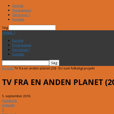
Forside
Programmer
Om Kanal 1
Kontakt
Søg
KANAL 1
Forside
Programmer
Om Kanal 1
Kontakt
Forside
TV fra en anden planet (20) - EU som folkeligt projekt
TV FRA EN ANDEN PLANET (20
5. september 2016
Facebook
Linkedin
X