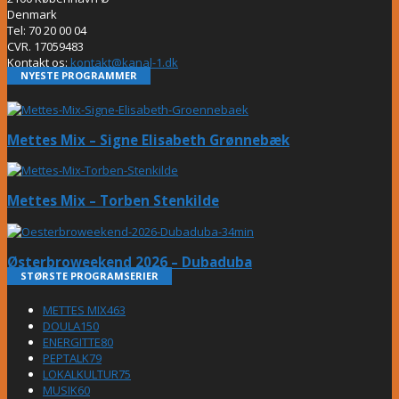
Denmark
Tel: 70 20 00 04
CVR. 17059483
Kontakt os:
kontakt@kanal-1.dk
NYESTE PROGRAMMER
Mettes Mix – Signe Elisabeth Grønnebæk
Mettes Mix – Torben Stenkilde
Østerbroweekend 2026 – Dubaduba
STØRSTE PROGRAMSERIER
METTES MIX
463
DOULA
150
ENERGITTE
80
PEPTALK
79
LOKALKULTUR
75
MUSIK
60