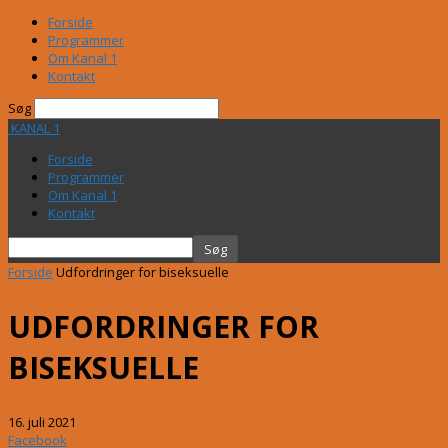
Forside
Programmer
Om Kanal 1
Kontakt
Søg
KANAL 1
Forside
Programmer
Om Kanal 1
Kontakt
Forside
Udfordringer for biseksuelle
UDFORDRINGER FOR
BISEKSUELLE
16. juli 2021
Facebook