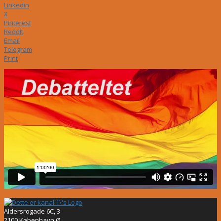
Linkedin
X
Pinterest
ReddIt
Email
Telegram
Print
Aldersrogade 6C, 3
2100 København Ø