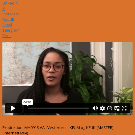
Linkedin
X
Pinterest
ReddIt
Email
Telegram
Print
Produktion: MH0913 VAL Vesterbro – KFUM og KFUK (MASTER)
(InternetH264)