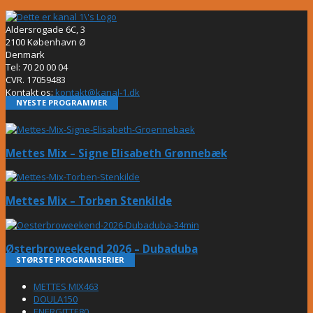
Aldersrogade 6C, 3
2100 København Ø
Denmark
Tel: 70 20 00 04
CVR. 17059483
Kontakt os:
kontakt@kanal-1.dk
NYESTE PROGRAMMER
Mettes Mix – Signe Elisabeth Grønnebæk
Mettes Mix – Torben Stenkilde
Østerbroweekend 2026 – Dubaduba
STØRSTE PROGRAMSERIER
METTES MIX
463
DOULA
150
ENERGITTE
80