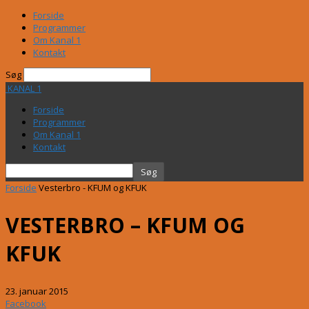
Forside
Programmer
Om Kanal 1
Kontakt
Søg
KANAL 1
Forside
Programmer
Om Kanal 1
Kontakt
Forside
Vesterbro - KFUM og KFUK
VESTERBRO – KFUM OG
KFUK
23. januar 2015
Facebook