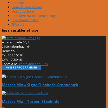
Seneste
Fremhævede artikler
Mest populære
Populære fra den seneste uge
Efter bedømmelse
Tilfældig
Ingen artikler at vise
Aldersrogade 6C, 3
2100 København Ø
Denmark
Tel: 70 20 00 04
CVR. 17059483
Kontakt os:
kontakt@kanal-1.dk
NYESTE PROGRAMMER
Mettes Mix – Signe Elisabeth Grønnebæk
Mettes Mix – Torben Stenkilde