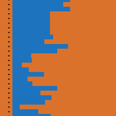
Copenhagen Pride 2017 - Shows
Copenhagen Pride 2018 - Debatteltet
Copenhagen Pride 2019
Copenhagen Pride 2020
Copenhagen Pride 2023
Copenhagen Pride 2024
Copenhagen Pride 2025
Copenhagen Winter Pride
Corona over Europa
Danskerne og Forsvarsforbeholdet
Den danske forbruger og EU
Dit Gode Liv
Dit job og EU
Doula
Drag Night
En dansker i Europa
enerGitte
EU på landet
EU runder det skarpe hjørne
EuropaMagasinet
Europapolitik i øjenhøjde
Forsvarsforbeholdet
FV15
Gentofte Mødes