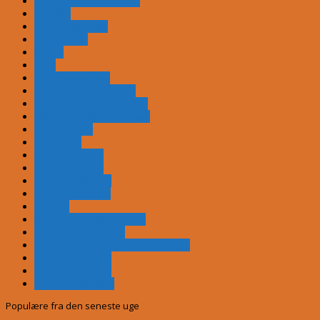
Ishøj Harmonika Festival
Kig Forbi
Kritiske Stemmer
Kulturbrisen
Kurser
KV17
Kærlighed og Sex
LGBT+ og EU - Hvad nu?
LGBT+ POLITISK TOPMØDE
Lokalhistoriske vandringer
Maratonsang
Mettes Mix
Mettes Mix 2013
Mettes Mix 2014
Musical Highlights
Nordic Open 2020
PepTalk
Rudersdal Folkemødedag
Succes for Aphrodite
TV fra en anden planet - Om Europa
Ung og Demokrati
Vold Bag Facaden
Østerbroweekend
Populære fra den seneste uge