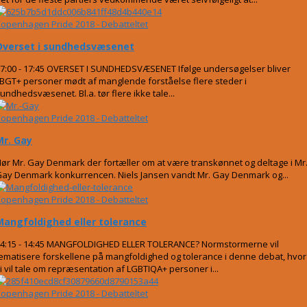
openhagen Pride 2018 - Debatteltet
Overset i sundhedsvæsenet
7:00 - 17:45 OVERSET I SUNDHEDSVÆSENET Ifølge undersøgelser bliver
BGT+ personer mødt af manglende forståelse flere steder i
undhedsvæsenet. Bl.a. tør flere ikke tale...
openhagen Pride 2018 - Debatteltet
Mr. Gay
ør Mr. Gay Denmark der fortæller om at være transkønnet og deltage i Mr
ay Denmark konkurrencen. Niels Jansen vandt Mr. Gay Denmark og...
openhagen Pride 2018 - Debatteltet
Mangfoldighed eller tolerance
4:15 - 14:45 MANGFOLDIGHED ELLER TOLERANCE? Normstormerne vil
ematisere forskellene på mangfoldighed og tolerance i denne debat, hvor
i vil tale om repræsentation af LGBTIQA+ personer i...
openhagen Pride 2018 - Debatteltet