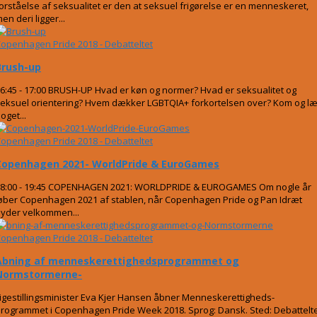
orståelse af seksualitet er den at seksuel frigørelse er en menneskeret,
en deri ligger...
openhagen Pride 2018 - Debatteltet
Brush-up
6:45 - 17:00 BRUSH-UP Hvad er køn og normer? Hvad er seksualitet og
eksuel orientering? Hvem dækker LGBTQIA+ forkortelsen over? Kom og læ
oget...
openhagen Pride 2018 - Debatteltet
Copenhagen 2021- WorldPride & EuroGames
8:00 - 19:45 COPENHAGEN 2021: WORLDPRIDE & EUROGAMES Om nogle år
øber Copenhagen 2021 af stablen, når Copenhagen Pride og Pan Idræt
yder velkommen...
openhagen Pride 2018 - Debatteltet
Åbning af menneskerettighedsprogrammet og
Normstormerne-
igestillingsminister Eva Kjer Hansen åbner Menneskerettigheds-
rogrammet i Copenhagen Pride Week 2018. Sprog: Dansk. Sted: Debattelt