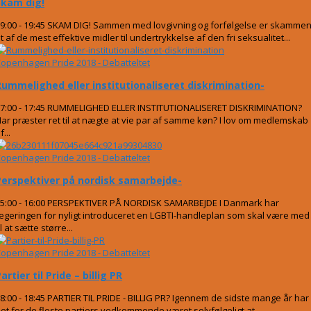
Skam dig!
9:00 - 19:45 SKAM DIG! Sammen med lovgivning og forfølgelse er skamme
t af de mest effektive midler til undertrykkelse af den fri seksualitet...
openhagen Pride 2018 - Debatteltet
Rummelighed eller institutionaliseret diskrimination-
7:00 - 17:45 RUMMELIGHED ELLER INSTITUTIONALISERET DISKRIMINATION?
ar præster ret til at nægte at vie par af samme køn? I lov om medlemskab
f...
openhagen Pride 2018 - Debatteltet
Perspektiver på nordisk samarbejde-
5:00 - 16:00 PERSPEKTIVER PÅ NORDISK SAMARBEJDE I Danmark har
egeringen for nyligt introduceret en LGBTI-handleplan som skal være med
il at sætte større...
openhagen Pride 2018 - Debatteltet
artier til Pride – billig PR
8:00 - 18:45 PARTIER TIL PRIDE - BILLIG PR? Igennem de sidste mange år har
et for de fleste partiers vedkommende været selvfølgeligt at...