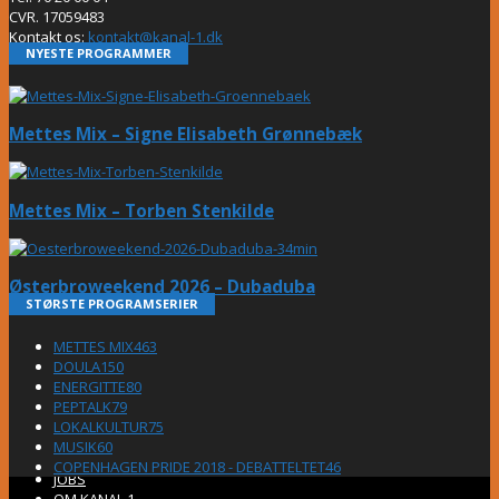
CVR. 17059483
Kontakt os:
kontakt@kanal-1.dk
NYESTE PROGRAMMER
Mettes Mix – Signe Elisabeth Grønnebæk
Mettes Mix – Torben Stenkilde
Østerbroweekend 2026 – Dubaduba
STØRSTE PROGRAMSERIER
METTES MIX
463
DOULA
150
ENERGITTE
80
PEPTALK
79
LOKALKULTUR
75
MUSIK
60
COPENHAGEN PRIDE 2018 - DEBATTELTET
46
JOBS