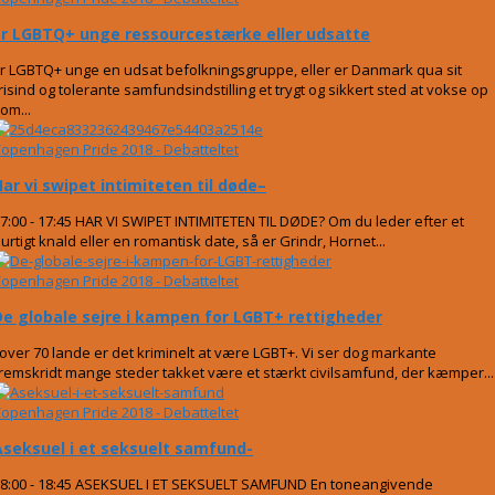
Er LGBTQ+ unge ressourcestærke eller udsatte
r LGBTQ+ unge en udsat befolkningsgruppe, eller er Danmark qua sit
risind og tolerante samfundsindstilling et trygt og sikkert sted at vokse op
om...
openhagen Pride 2018 - Debatteltet
Har vi swipet intimiteten til døde–
7:00 - 17:45 HAR VI SWIPET INTIMITETEN TIL DØDE? Om du leder efter et
urtigt knald eller en romantisk date, så er Grindr, Hornet...
openhagen Pride 2018 - Debatteltet
De globale sejre i kampen for LGBT+ rettigheder
 over 70 lande er det kriminelt at være LGBT+. Vi ser dog markante
remskridt mange steder takket være et stærkt civilsamfund, der kæmper...
openhagen Pride 2018 - Debatteltet
Aseksuel i et seksuelt samfund-
8:00 - 18:45 ASEKSUEL I ET SEKSUELT SAMFUND En toneangivende