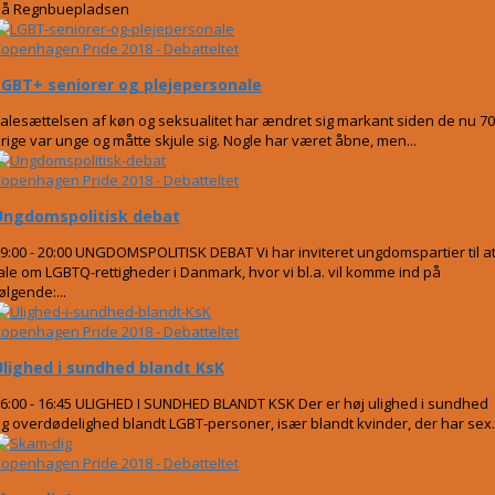
på Regnbuepladsen
openhagen Pride 2018 - Debatteltet
LGBT+ seniorer og plejepersonale
talesættelsen af køn og seksualitet har ændret sig markant siden de nu 7
rige var unge og måtte skjule sig. Nogle har været åbne, men...
openhagen Pride 2018 - Debatteltet
Ungdomspolitisk debat
9:00 - 20:00 UNGDOMSPOLITISK DEBAT Vi har inviteret ungdomspartier til a
ale om LGBTQ-rettigheder i Danmark, hvor vi bl.a. vil komme ind på
ølgende:...
openhagen Pride 2018 - Debatteltet
Ulighed i sundhed blandt KsK
6:00 - 16:45 ULIGHED I SUNDHED BLANDT KSK Der er høj ulighed i sundhed
g overdødelighed blandt LGBT-personer, især blandt kvinder, der har sex..
openhagen Pride 2018 - Debatteltet