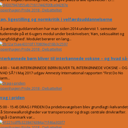
openhagen Pride 2018 - Debatteltet
Køn, ligestilling og normkritik i velfærdsuddannelserne
å pædagoguddannelsen har man siden 2014 undervist 1. semester
tuderende på et 6-ugers modul under beskrivelsen; ’Køn, seksualitet og
angfoldighed’. Modulet berører en lang...
openhagen Pride 2018 - Debatteltet
Interkønnede børn bliver til interkønnede voksne – og hvad så
4:00 – 14:45 INTERKØNNEDE BØRN BLIVER TIL INTERKØNNEDE VOKSNE – OG
VAD SÅ? I Maj 2017 udgav Amnesty International rapporten “First Do No
arm...
openhagen Pride 2018 - Debatteltet
Drag i priden
5:00 - 15:45 DRAG I PRIDEN Da pridebevægelsen blev grundlagt i kølvandet
å Stonewalluroligheder var transpersoner og drags centrale drivkræfter.
gså i Danmark var...
openhagen Pride 2018 - Debatteltet