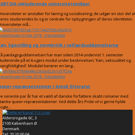
LGBTQIA-inkluderende universitetsmiljøer
niversiteter er anstalter for læring og socialisering; de udgør en stor del a
eres studerendes liv og er centrale for opbygningen af deres identiteter.
niversiteter må...
openhagen Pride 2018 - Debatteltet
Køn, ligestilling og normkritik i velfærdsuddannelserne
å pædagoguddannelsen har man siden 2014 undervist 1. semester
tuderende på et 6-ugers modul under beskrivelsen; ’Køn, seksualitet og
angfoldighed’. Modulet berører en lang...
openhagen Pride 2018 - Debatteltet
Queer-repræsentationer i dansk litteratur
e seneste par år har et væld af danske forfattere skabt romaner med
tærke queer-repræsentationer. Ved dette års Pride vil vi gerne hylde
ogle...
Aldersrogade 6C, 3
2100 København Ø
Denmark
Tel: 70 20 00 04