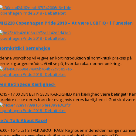
openhagen Pride 2018 - Debatteltet
MH2228 Copenhagen Pride 2018 – At være LGBTIQ+ i Tunesien
openhagen Pride 2018 - Debatteltet
Normkritik i børnehøjde
 denne workshop vil vi give en kort introduktion til normkritisk praksis på
ørne- og ungeområdet. Vi vil se på, hvordan bl.a. normer omkring...
openhagen Pride 2018 - Debatteltet
Den Betingede Kærlighed-
6:15 - 17:00 DEN BETINGEDE KÆRLIGHED Kan kærlighed være betinget? Ka
orældre elske deres børn for evigt, hvis deres kærlighed til Gud skal være.
openhagen Pride 2018 - Debatteltet
Let’s Talk About Race!
6:00 - 16:45 LET’S TALK ABOUT RACE! Regnbuen indeholder mange nuancer
en er miljøet rummeligt nok, til at give plads til alle oplevelser? Er...