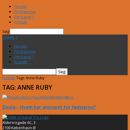
Forside
Programmer
Om Kanal 1
Kontakt
Søg
KANAL 1
Forside
Programmer
Om Kanal 1
Kontakt
Forside
Tags
Anne Ruby
TAG: ANNE RUBY
Doula – Hvem har ansvaret for fødslerne?
Aldersrogade 6C, 3
2100 København Ø