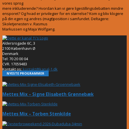
vores sprog
mere inkluderende? Hvordan kan vi gøre ligestillingsdebatten mindre
ensporet? Og hvad er privilegier for en størrelse? Kom og bliv klogere
på din egen og andres (magt)position i samfundet. Deltagere:
Skoletjenesten v. Rasmus
Markussen og Maja Wolfgang.
Aldersrogade 6C, 3
2100 København Ø
Denmark
Tel: 70 20 00 04
CVR. 17059483
Kontakt os:
kontakt@kanal-1.dk
NYESTE PROGRAMMER
Mettes Mix – Signe Elisabeth Grønnebæk
Mettes Mix – Torben Stenkilde