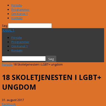
Forside
Programmer
Om Kanal 1
Kontakt
Søg
KANAL 1
Forside
Programmer
Om Kanal 1
Kontakt
Forside
18 Skoletjenesten i LGBT+ ungdom
18 SKOLETJENESTEN I LGBT+
UNGDOM
31. august 2017
Facebook