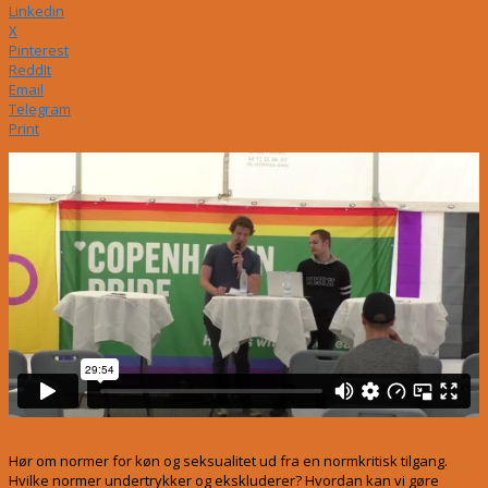
Linkedin
X
Pinterest
ReddIt
Email
Telegram
Print
Hør om normer for køn og seksualitet ud fra en normkritisk tilgang.
Hvilke normer undertrykker og ekskluderer? Hvordan kan vi gøre