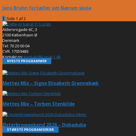
Jens Bruhn fortæller om Nærum skole
1
2
Side 1 af 2
Aldersrogade 6C, 3
2100 København Ø
Denmark
Tel: 70 20 00 04
CVR. 17059483
Kontakt os:
kontakt@kanal-1.dk
NYESTE PROGRAMMER
Mettes Mix – Signe Elisabeth Grønnebæk
Mettes Mix – Torben Stenkilde
Østerbroweekend 2026 – Dubaduba
STØRSTE PROGRAMSERIER