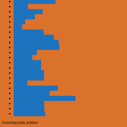
Ishøj Harmonika Festival
Kig Forbi
Kritiske Stemmer
Kulturbrisen
Kurser
KV17
Kærlighed og Sex
LGBT+ og EU - Hvad nu?
LGBT+ POLITISK TOPMØDE
Lokalhistoriske vandringer
Maratonsang
Mettes Mix
Mettes Mix 2013
Mettes Mix 2014
Musical Highlights
Nordic Open 2020
PepTalk
Rudersdal Folkemødedag
Succes for Aphrodite
TV fra en anden planet - Om Europa
Ung og Demokrati
Vold Bag Facaden
Østerbroweekend
Fremhævede artikler