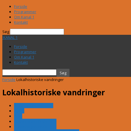
Forside
Programmer
Om Kanal 1
Kontakt
Søg
KANAL 1
Forside
Programmer
Om Kanal 1
Kontakt
Forside
Lokalhistoriske vandringer
Lokalhistoriske vandringer
50 år for fællesskabet
Agility
Axgil
Copenhagen Pride 2016
Copenhagen Pride 2017