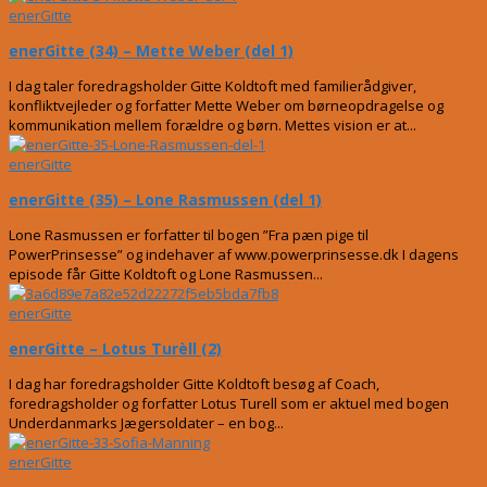
enerGitte
enerGitte (34) – Mette Weber (del 1)
I dag taler foredragsholder Gitte Koldtoft med familierådgiver,
konfliktvejleder og forfatter Mette Weber om børneopdragelse og
kommunikation mellem forældre og børn. Mettes vision er at...
enerGitte
enerGitte (35) – Lone Rasmussen (del 1)
Lone Rasmussen er forfatter til bogen ”Fra pæn pige til
PowerPrinsesse” og indehaver af www.powerprinsesse.dk I dagens
episode får Gitte Koldtoft og Lone Rasmussen...
enerGitte
enerGitte – Lotus Turèll (2)
I dag har foredragsholder Gitte Koldtoft besøg af Coach,
foredragsholder og forfatter Lotus Turell som er aktuel med bogen
Underdanmarks Jægersoldater – en bog...
enerGitte