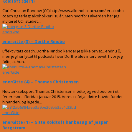
Koldtoft (del 1)
Carl Christian Randow (CC) http://www.alkohol-coach.com/ er alkohol
coach og tørlagt alkoholiker i 18 år. Men hvorfor i alverden har jeg
inviteret CC i studiet,...
enerGitte
energitte (3) – Dorthe Rindbo
Effektivitets coach, Dorthe Rindbo kender jeg ikke privat…endnu ,
men jeg har lyttet til podcasts hvor Dorthe blev interviewet, hvor jeg
følte, at hun...
enerGitte
enerGitte (4) – Thomas Christensen
Netværksekspert, Thomas Christensen mødte jeg ved poolen i et
ferieresort i Florida i januar 2015. Vores ni årige døtre havde fundet
hinanden, og legede...
enerGitte
enerGitte (1) – Gitte Koldtoft har besøg af Jesper
Bergstrøm