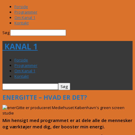
Forside
Programmer
Om Kanal 1
Kontakt
Søg
KANAL 1
Forside
Programmer
Om Kanal 1
Kontakt
ENERGITTE – HVAD ER DET?
Min hensigt med programmet er at dele alle de mennesker
og værktøjer med dig, der booster min energi.