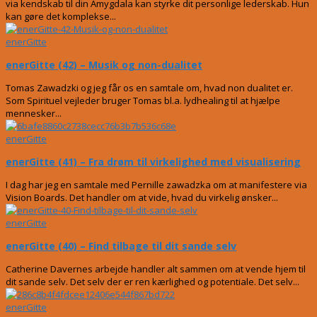
via kendskab til din Amygdala kan styrke dit personlige lederskab. Hun
kan gøre det komplekse...
enerGitte
enerGitte (42) – Musik og non-dualitet
Tomas Zawadzki og jeg får os en samtale om, hvad non dualitet er.
Som Spirituel vejleder bruger Tomas bl.a. lydhealing til at hjælpe
mennesker...
enerGitte
enerGitte (41) – Fra drøm til virkelighed med visualisering
I dag har jeg en samtale med Pernille zawadzka om at manifestere via
Vision Boards. Det handler om at vide, hvad du virkelig ønsker...
enerGitte
enerGitte (40) – Find tilbage til dit sande selv
Catherine Davernes arbejde handler alt sammen om at vende hjem til
dit sande selv. Det selv der er ren kærlighed og potentiale. Det selv...
enerGitte