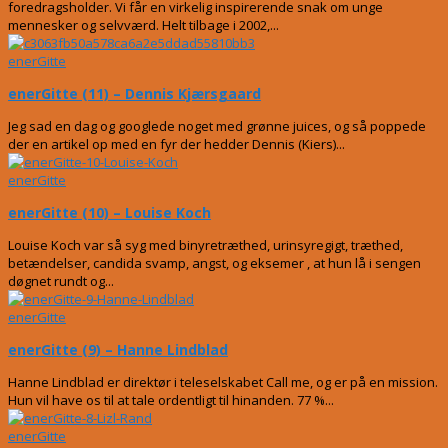
foredragsholder. Vi får en virkelig inspirerende snak om unge
mennesker og selvværd. Helt tilbage i 2002,...
enerGitte
enerGitte (11) – Dennis Kjærsgaard
Jeg sad en dag og googlede noget med grønne juices, og så poppede
der en artikel op med en fyr der hedder Dennis (Kiers)...
enerGitte
enerGitte (10) – Louise Koch
Louise Koch var så syg med binyretræthed, urinsyregigt, træthed,
betændelser, candida svamp, angst, og eksemer , at hun lå i sengen
døgnet rundt og...
enerGitte
enerGitte (9) – Hanne Lindblad
Hanne Lindblad er direktør i teleselskabet Call me, og er på en mission.
Hun vil have os til at tale ordentligt til hinanden. 77 %...
enerGitte