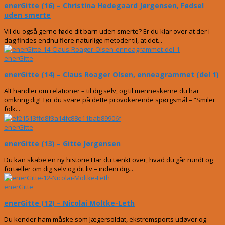
enerGitte (16) – Christina Hedegaard Jørgensen, Fødsel
uden smerte
Vil du også gerne føde dit barn uden smerte? Er du klar over at der i
dag findes endnu flere naturlige metoder til, at det...
enerGitte
enerGitte (14) – Claus Roager Olsen, enneagrammet (del 1)
Alt handler om relationer – til dig selv, og til menneskerne du har
omkring dig! Tør du svare på dette provokerende spørgsmål – ”Smiler
folk...
enerGitte
enerGitte (13) – Gitte Jørgensen
Du kan skabe en ny historie Har du tænkt over, hvad du går rundt og
fortæller om dig selv og dit liv – indeni dig...
enerGitte
enerGitte (12) – Nicolai Moltke-Leth
Du kender ham måske som Jægersoldat, ekstremsports udøver og