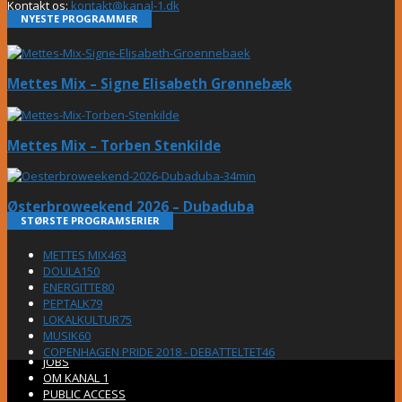
Kontakt os:
kontakt@kanal-1.dk
NYESTE PROGRAMMER
Mettes Mix – Signe Elisabeth Grønnebæk
Mettes Mix – Torben Stenkilde
Østerbroweekend 2026 – Dubaduba
STØRSTE PROGRAMSERIER
METTES MIX
463
DOULA
150
ENERGITTE
80
PEPTALK
79
LOKALKULTUR
75
MUSIK
60
COPENHAGEN PRIDE 2018 - DEBATTELTET
46
JOBS
OM KANAL 1
PUBLIC ACCESS