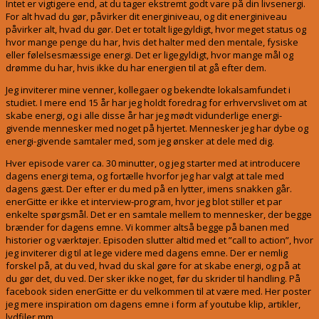
Intet er vigtigere end, at du tager ekstremt godt vare på din livsenergi.
For alt hvad du gør, påvirker dit energiniveau, og dit energiniveau
påvirker alt, hvad du gør. Det er totalt ligegyldigt, hvor meget status og
hvor mange penge du har, hvis det halter med den mentale, fysiske
eller følelsesmæssige energi. Det er ligegyldigt, hvor mange mål og
drømme du har, hvis ikke du har energien til at gå efter dem.
Jeg inviterer mine venner, kollegaer og bekendte lokalsamfundet i
studiet. I mere end 15 år har jeg holdt foredrag for erhvervslivet om at
skabe energi, og i alle disse år har jeg mødt vidunderlige energi-
givende mennesker med noget på hjertet. Mennesker jeg har dybe og
energi-givende samtaler med, som jeg ønsker at dele med dig.
Hver episode varer ca. 30 minutter, og jeg starter med at introducere
dagens energi tema, og fortælle hvorfor jeg har valgt at tale med
dagens gæst. Der efter er du med på en lytter, imens snakken går.
enerGitte er ikke et interview-program, hvor jeg blot stiller et par
enkelte spørgsmål. Det er en samtale mellem to mennesker, der begge
brænder for dagens emne. Vi kommer altså begge på banen med
historier og værktøjer. Episoden slutter altid med et ”call to action”, hvor
jeg inviterer dig til at lege videre med dagens emne. Der er nemlig
forskel på, at du ved, hvad du skal gøre for at skabe energi, og på at
du gør det, du ved. Der sker ikke noget, før du skrider til handling. På
facebook siden enerGitte er du velkommen til at være med. Her poster
jeg mere inspiration om dagens emne i form af youtube klip, artikler,
lydfiler mm.