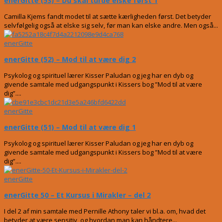
enerGitte (53) – Du skal turde elske først 1
Camilla Kjems fandt modet til at sætte kærligheden først. Det betyder
selvfølgelig også at elske sig selv, før man kan elske andre. Men også...
enerGitte
enerGitte (52) – Mod til at være dig 2
Psykolog og spirituel lærer Kisser Paludan og jeg har en dyb og
givende samtale med udgangspunkt i Kissers bog ”Mod til at være
dig”....
enerGitte
enerGitte (51) – Mod til at være dig 1
Psykolog og spirituel lærer Kisser Paludan og jeg har en dyb og
givende samtale med udgangspunkt i Kissers bog ”Mod til at være
dig”....
enerGitte
enerGitte 50 – Et Kursus i Mirakler – del 2
I del 2 af min samtale med Pernille Athony taler vi bl.a. om, hvad det
betyder at være sensitiv, og hvordan man kan håndtere...