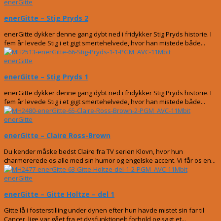
enerGitte
enerGitte – Stig Pryds 2
enerGitte dykker denne gang dybt ned i fridykker Stig Pryds historie. I
fem år levede Stig i et gigt smertehelvede, hvor han mistede både...
enerGitte
enerGitte – Stig Pryds 1
enerGitte dykker denne gang dybt ned i fridykker Stig Pryds historie. I
fem år levede Stig i et gigt smertehelvede, hvor han mistede både...
enerGitte
enerGitte – Claire Ross-Brown
Du kender måske bedst Claire fra TV serien Klovn, hvor hun
charmererede os alle med sin humor og engelske accent. Vi får os en...
enerGitte
enerGitte – Gitte Holtze – del 1
Gitte lå i fosterstilling under dynen efter hun havde mistet sin far til
Cancer, lige var gået fra et dysfunktionelt forhold og sagt et...