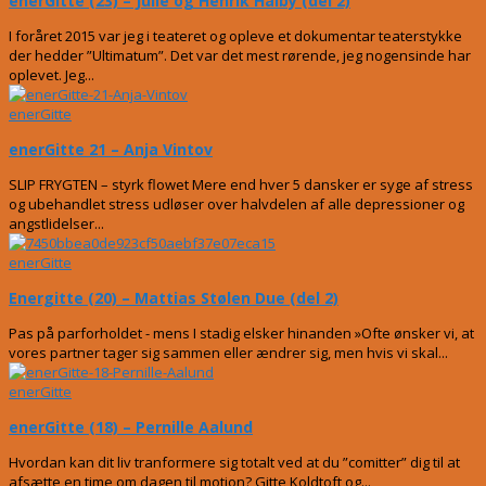
enerGitte (23) – Julie og Henrik Halby (del 2)
I foråret 2015 var jeg i teateret og opleve et dokumentar teaterstykke
der hedder ”Ultimatum”. Det var det mest rørende, jeg nogensinde har
oplevet. Jeg...
enerGitte
enerGitte 21 – Anja Vintov
SLIP FRYGTEN – styrk flowet Mere end hver 5 dansker er syge af stress
og ubehandlet stress udløser over halvdelen af alle depressioner og
angstlidelser...
enerGitte
Energitte (20) – Mattias Stølen Due (del 2)
Pas på parforholdet - mens I stadig elsker hinanden »Ofte ønsker vi, at
vores partner tager sig sammen eller ændrer sig, men hvis vi skal...
enerGitte
enerGitte (18) – Pernille Aalund
Hvordan kan dit liv tranformere sig totalt ved at du ”comitter” dig til at
afsætte en time om dagen til motion? Gitte Koldtoft og...