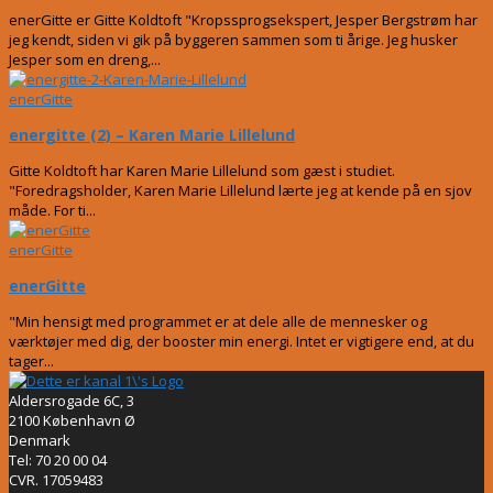
enerGitte er Gitte Koldtoft "Kropssprogsekspert, Jesper Bergstrøm har
jeg kendt, siden vi gik på byggeren sammen som ti årige. Jeg husker
Jesper som en dreng,...
enerGitte
energitte (2) – Karen Marie Lillelund
Gitte Koldtoft har Karen Marie Lillelund som gæst i studiet.
"Foredragsholder, Karen Marie Lillelund lærte jeg at kende på en sjov
måde. For ti...
enerGitte
enerGitte
"Min hensigt med programmet er at dele alle de mennesker og
værktøjer med dig, der booster min energi. Intet er vigtigere end, at du
tager...
Aldersrogade 6C, 3
2100 København Ø
Denmark
Tel: 70 20 00 04
CVR. 17059483