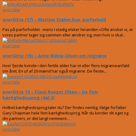
enerGitte
enerGitte (17) – Mattias Stølen Due, parforhold
Pas på parforholdet - mens I stadig elsker hinanden »Ofte ønsker vi, at
vores partner tager sig sammen eller ændrer sig, men hvis vi skal...
enerGitte
enerGitte (15) – Anne Bülow-Olsen om migræne
Hver fjerde kvinde i den fertile alder har et eller flere migræneanfald
om året. En uf af 20 mænd har også migræne. De fleste...
enerGitte
enerGitte 19 – Claus Roager Olsen – De fem
kærlighedssprog (del 2)
Hvilket kærlighedssprog taler du? Der findes nemlig, ifølge forfatter
Gary Chapman hele fem kærlighedssprog. Når du kender dit eget og
din partners, er det langt nemmere...
enerGitte